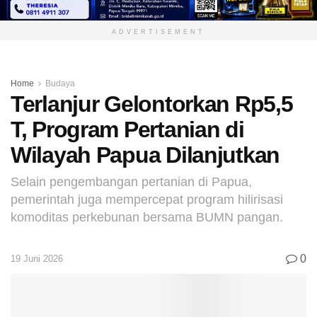
ADVERTISEMENT
Home
Budaya
Terlanjur Gelontorkan Rp5,5
T, Program Pertanian di
Wilayah Papua Dilanjutkan
Selain pengembangan pertanian di Papua,
pemerintah juga mempercepat program hilirisasi
komoditas perkebunan bersama BUMN pangan.
0
19 Juni 2026