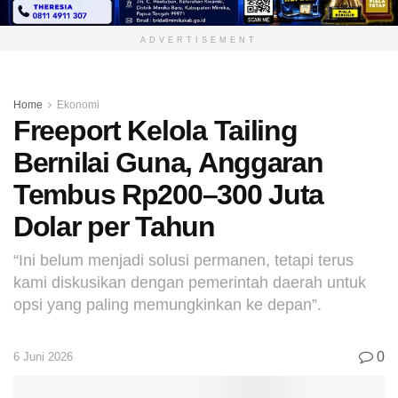
ADVERTISEMENT
Home
Ekonomi
Freeport Kelola Tailing
Bernilai Guna, Anggaran
Tembus Rp200–300 Juta
Dolar per Tahun
“Ini belum menjadi solusi permanen, tetapi terus
kami diskusikan dengan pemerintah daerah untuk
opsi yang paling memungkinkan ke depan”.
0
6 Juni 2026