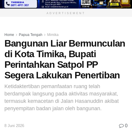
ADVERTISEMENT
Home
Papua Tengah
Mimika
Bangunan Liar Bermunculan
di Kota Timika, Bupati
Perintahkan Satpol PP
Segera Lakukan Penertiban
Ketidaktertiban pemanfaatan ruang telah
berdampak langsung pada aktivitas masyarakat,
termasuk kemacetan di Jalan Hasanuddin akibat
penyempitan badan jalan oleh bangunan.
0
8 Juni 2026