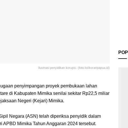
POP
Ilustrasi penyidikan korupsi. (foto:ist/koranpapua.id)
ugaan penyimpangan proyek pembukaan lahan
are di Kabupaten Mimika senilai sekitar Rp22,5 miliar
aksaan Negeri (Kejari) Mimika.
 Sipil Negara (ASN) telah diperiksa penyidik dalam
ri APBD Mimika Tahun Anggaran 2024 tersebut.