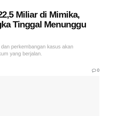
,5 Miliar di Mimika,
gka Tinggal Menunggu
t, dan perkembangan kasus akan
kum yang berjalan.
0