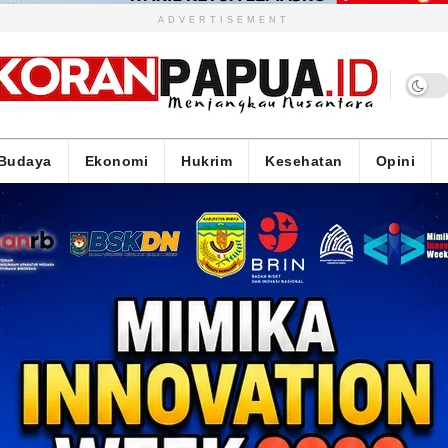
ADVERTISEMENT
Budaya
Ekonomi
Hukrim
Kesehatan
Opini