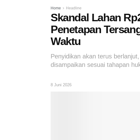
Home
Headline
Skandal Lahan Rp22
Penetapan Tersan
Waktu
Penyidikan akan terus berlanju
disampaikan sesuai tahapan hu
8 Juni 2026