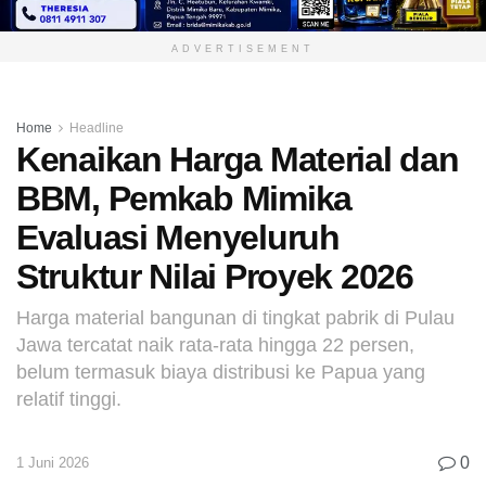
ADVERTISEMENT
Home
Headline
Kenaikan Harga Material dan
BBM, Pemkab Mimika
Evaluasi Menyeluruh
Struktur Nilai Proyek 2026
Harga material bangunan di tingkat pabrik di Pulau
Jawa tercatat naik rata-rata hingga 22 persen,
belum termasuk biaya distribusi ke Papua yang
relatif tinggi.
0
1 Juni 2026