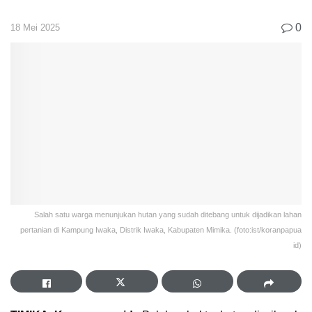
0
18 Mei 2025
Salah satu warga menunjukan hutan yang sudah ditebang untuk dijadikan lahan
pertanian di Kampung Iwaka, Distrik Iwaka, Kabupaten Mimika. (foto:ist/koranpapua
id)