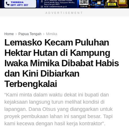
ADVERTISEMENT
Home
Papua Tengah
Mimika
Lemasko Kecam Puluhan
Hektar Hutan di Kampung
Iwaka Mimika Dibabat Habis
dan Kini Dibiarkan
Terbengkalai
“Kami minta dalam waktu dekat ini bupati dan
kejaksaan langsung turun melihat kondisi di
lapangan. Dana Otsus yang dianggarkan untuk
proyek pembukaan lahan ini sangat besar. Tapi
kami kecewa dengan hasil kerja kontraktor”.