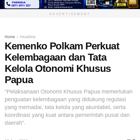
ADVERTISEMENT
Home
Headline
Kemenko Polkam Perkuat
Kelembagaan dan Tata
Kelola Otonomi Khusus
Papua
“Pelaksanaan Otonomi Khusus Papua memerlukan
penguatan kelembagaan yang didukung regulasi
yang memadai, tata kelola yang akuntabel, serta
koordinasi yang kuat antara pemerintah pusat dan
daerah”.