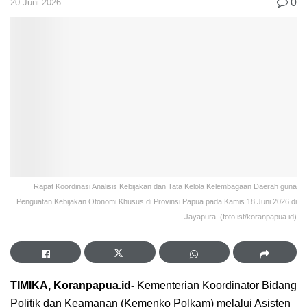
0
20 Juni 2026
Rapat Koordinasi Analisis Kebijakan dan Tata Kelola Kelembagaan Daerah guna
Penguatan Kebijakan Otonomi Khusus di Provinsi Papua pada Kamis 18 Juni 2026 di
Jayapura. (foto:ist/koranpapua.id)
TIMIKA, Koranpapua.id-
Kementerian Koordinator Bidang
Politik dan Keamanan (Kemenko Polkam) melalui Asisten