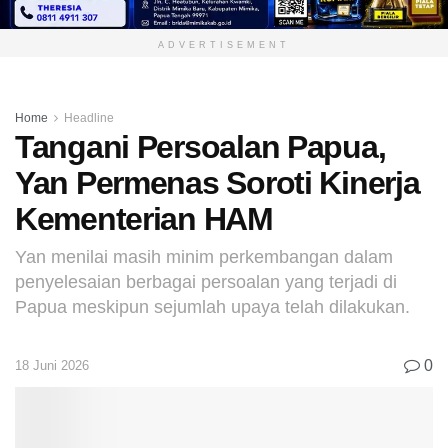
ADVERTISEMENT
Home
Headline
Tangani Persoalan Papua,
Yan Permenas Soroti Kinerja
Kementerian HAM
Yan menilai masih minim perkembangan dalam
penyelesaian berbagai persoalan yang terjadi di
Papua meskipun sejumlah upaya telah dilakukan.
0
18 Juni 2026