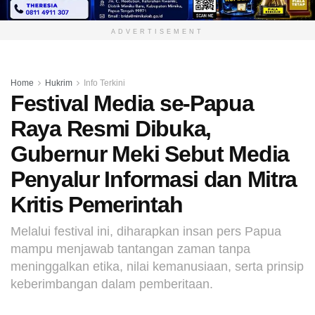
ADVERTISEMENT
Home
Hukrim
Info Terkini
Festival Media se-Papua
Raya Resmi Dibuka,
Gubernur Meki Sebut Media
Penyalur Informasi dan Mitra
Kritis Pemerintah
Melalui festival ini, diharapkan insan pers Papua
mampu menjawab tantangan zaman tanpa
meninggalkan etika, nilai kemanusiaan, serta prinsip
keberimbangan dalam pemberitaan.