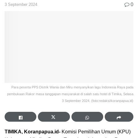
0
3 September 2024
Para peserta PPS Distrik Wania dan Miru menyanyikan lagu Indonesia Raya pada
pembukaan Rakor masa tanggapan masyarakat di salah satu hotel di Timika, Selasa
3 September 2024. (foto:redaksi/koranpapua.id)
TIMIKA, Koranpapua.id-
Komisi Pemilihan Umum (KPU)