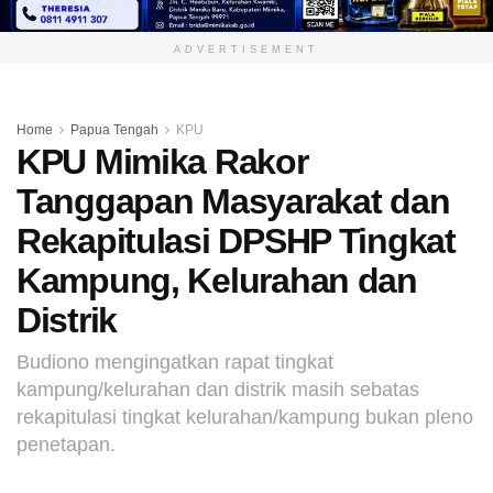
ADVERTISEMENT
Home
Papua Tengah
KPU
KPU Mimika Rakor
Tanggapan Masyarakat dan
Rekapitulasi DPSHP Tingkat
Kampung, Kelurahan dan
Distrik
Budiono mengingatkan rapat tingkat
kampung/kelurahan dan distrik masih sebatas
rekapitulasi tingkat kelurahan/kampung bukan pleno
penetapan.