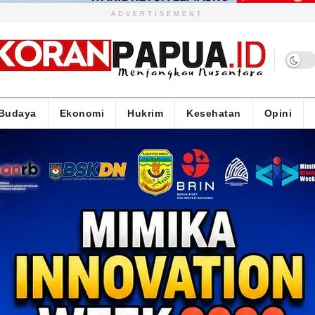
ADVERTISEMENT
Budaya
Ekonomi
Hukrim
Kesehatan
Opini