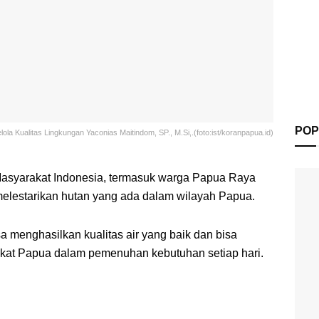
POP
ola Kualitas Lingkungan Yaconias Maitindom, SP., M.Si,.(foto:ist/koranpapua.id)
asyarakat Indonesia, termasuk warga Papua Raya
melestarikan hutan yang ada dalam wilayah Papua.
sa menghasilkan kualitas air yang baik dan bisa
kat Papua dalam pemenuhan kebutuhan setiap hari.