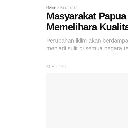
Home
Keamanan
Masyarakat Papua 
Memelihara Kualit
Perubahan iklim akan berdampak 
menjadi sulit di semua negara t
24 Mei 2024