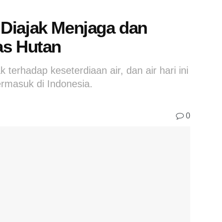
Diajak Menjaga dan
as Hutan
terhadap keseterdiaan air, dan air hari ini
ermasuk di Indonesia.
0