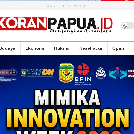
ADVERTISEMENT
Budaya
Ekonomi
Hukrim
Kesehatan
Opini