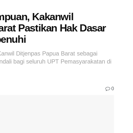
mpuan, Kakanwil
arat Pastikan Hak Dasar
penuhi
Kanwil Ditjenpas Papua Barat sebagai
dali bagi seluruh UPT Pemasyarakatan di
0