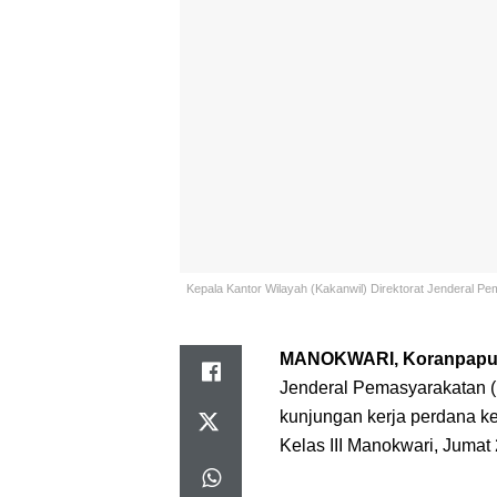
Kepala Kantor Wilayah (Kakanwil) Direktorat Jenderal Pem
MANOKWARI, Koranpapua
Jenderal Pemasyarakatan (
kunjungan kerja perdana 
Kelas III Manokwari, Jumat 