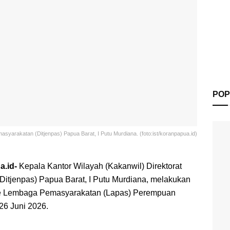
POP
asyarakatan (Ditjenpas) Papua Barat, I Putu Murdiana. (foto:ist/koranpapua.id)
.id-
Kepala Kantor Wilayah (Kakanwil) Direktorat
Ditjenpas) Papua Barat, I Putu Murdiana, melakukan
ke Lembaga Pemasyarakatan (Lapas) Perempuan
26 Juni 2026.