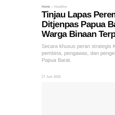
Home
Headline
Tinjau Lapas Pere
Ditjenpas Papua B
Warga Binaan Ter
Secara khusus peran strategis 
pembina, pengawas, dan pengen
Papua Barat.
27 Juni 2026