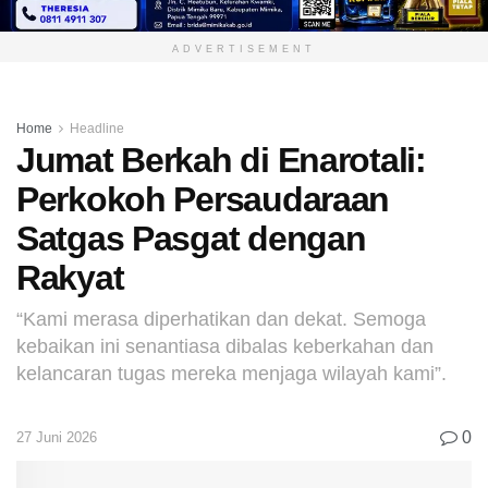
ADVERTISEMENT
Home
Headline
Jumat Berkah di Enarotali:
Perkokoh Persaudaraan
Satgas Pasgat dengan
Rakyat
“Kami merasa diperhatikan dan dekat. Semoga
kebaikan ini senantiasa dibalas keberkahan dan
kelancaran tugas mereka menjaga wilayah kami”.
0
27 Juni 2026