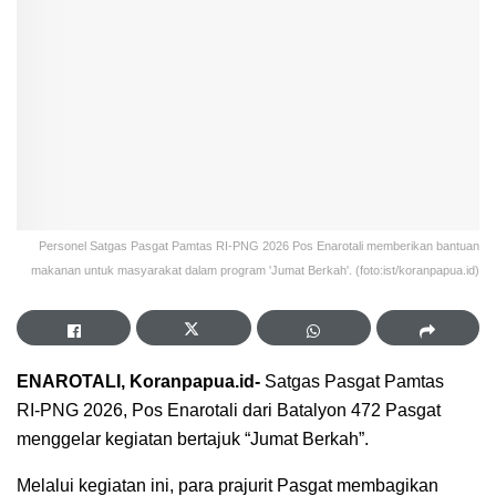
Personel Satgas Pasgat Pamtas RI-PNG 2026 Pos Enarotali memberikan bantuan
makanan untuk masyarakat dalam program 'Jumat Berkah'. (foto:ist/koranpapua.id)
ENAROTALI, Koranpapua.id-
Satgas Pasgat Pamtas
RI‑PNG 2026, Pos Enarotali dari Batalyon 472 Pasgat
menggelar kegiatan bertajuk “Jumat Berkah”.
Melalui kegiatan ini, para prajurit Pasgat membagikan