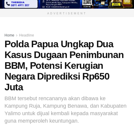
ADVERTISEMENT
Home
Headline
Polda Papua Ungkap Dua
Kasus Dugaan Penimbunan
BBM, Potensi Kerugian
Negara Diprediksi Rp650
Juta
BBM tersebut rencananya akan dibawa ke
Kampung Ruja, Kampung Benawa, dan Kabupaten
Yalimo untuk dijual kembali kepada masyarakat
guna memperoleh keuntungan.