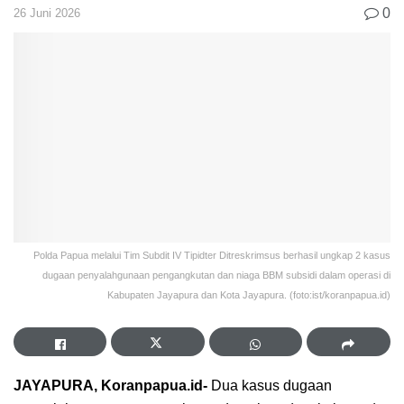
0
26 Juni 2026
Polda Papua melalui Tim Subdit IV Tipidter Ditreskrimsus berhasil ungkap 2 kasus
dugaan penyalahgunaan pengangkutan dan niaga BBM subsidi dalam operasi di
Kabupaten Jayapura dan Kota Jayapura. (foto:ist/koranpapua.id)
JAYAPURA, Koranpapua.id-
Dua kasus dugaan