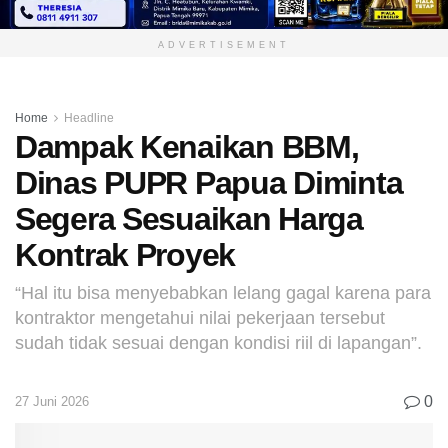
ADVERTISEMENT
Home
Headline
Dampak Kenaikan BBM,
Dinas PUPR Papua Diminta
Segera Sesuaikan Harga
Kontrak Proyek
“Hal itu bisa menyebabkan lelang gagal karena para
kontraktor mengetahui nilai pekerjaan tersebut
sudah tidak sesuai dengan kondisi riil di lapangan”.
0
27 Juni 2026