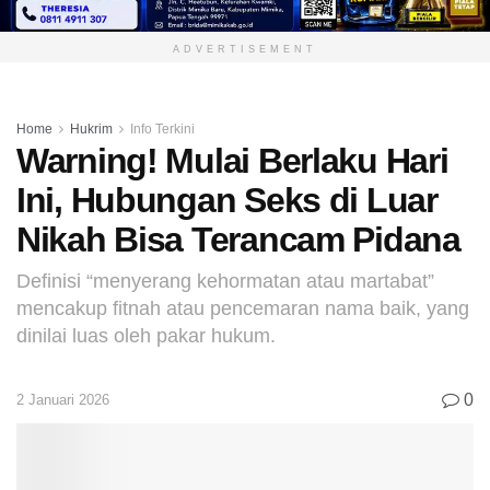
ADVERTISEMENT
Home
Hukrim
Info Terkini
Warning! Mulai Berlaku Hari
Ini, Hubungan Seks di Luar
Nikah Bisa Terancam Pidana
Definisi “menyerang kehormatan atau martabat”
mencakup fitnah atau pencemaran nama baik, yang
dinilai luas oleh pakar hukum.
0
2 Januari 2026