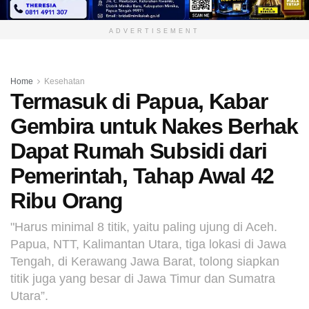
ADVERTISEMENT
Home
Kesehatan
Termasuk di Papua, Kabar
Gembira untuk Nakes Berhak
Dapat Rumah Subsidi dari
Pemerintah, Tahap Awal 42
Ribu Orang
"Harus minimal 8 titik, yaitu paling ujung di Aceh.
Papua, NTT, Kalimantan Utara, tiga lokasi di Jawa
Tengah, di Kerawang Jawa Barat, tolong siapkan
titik juga yang besar di Jawa Timur dan Sumatra
Utara”.