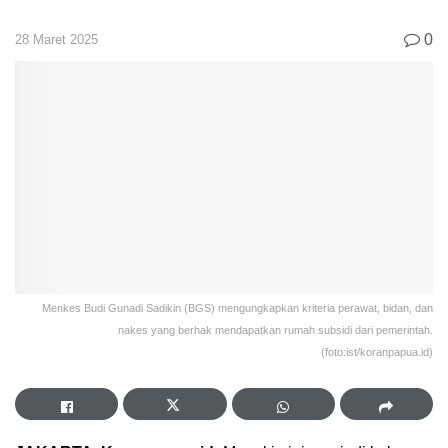
0
28 Maret 2025
Menkes Budi Gunadi Sadikin (BGS) mengungkapkan kriteria perawat, bidan, dan
nakes yang berhak mendapatkan rumah subsidi dari pemerintah.
(foto:ist/koranpapua.id)