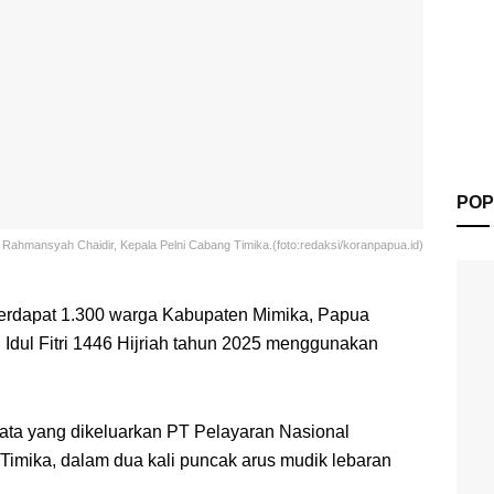
POP
Rahmansyah Chaidir, Kepala Pelni Cabang Timika.(foto:redaksi/koranpapua.id)
erdapat 1.300 warga Kabupaten Mimika, Papua
Idul Fitri 1446 Hijriah tahun 2025 menggunakan
data yang dikeluarkan PT Pelayaran Nasional
Timika, dalam dua kali puncak arus mudik lebaran