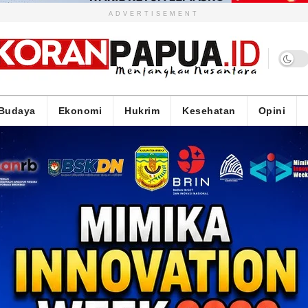
ADVERTISEMENT
Budaya
Ekonomi
Hukrim
Kesehatan
Opini