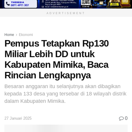
ADVERTISEMENT
Home
Ekonomi
Pempus Tetapkan Rp130
Miliar Lebih DD untuk
Kabupaten Mimika, Baca
Rincian Lengkapnya
Besaran anggaran itu selanjutnya akan dibagikan
kepada 133 desa yang tersebar di 18 wilayah distrik
dalam Kabupaten Mimika.
0
27 Januari 2025