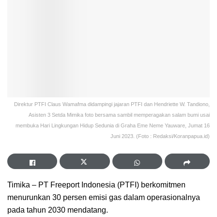
Direktur PTFI Claus Wamafma didampingi jajaran PTFI dan Hendriette W. Tandiono,
Asisten 3 Setda Mimika foto bersama sambil memperagakan salam bumi usai
membuka Hari Lingkungan Hidup Sedunia di Graha Eme Neme Yauware, Jumat 16
Juni 2023. (Foto : Redaksi/Koranpapua.id)
Timika – PT Freeport Indonesia (PTFI) berkomitmen
menurunkan 30 persen emisi gas dalam operasionalnya
pada tahun 2030 mendatang.