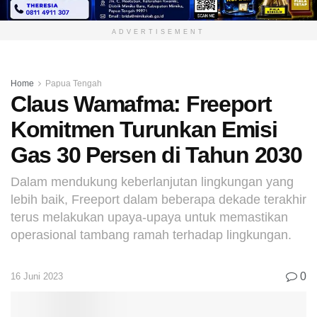
ADVERTISEMENT
Home
Papua Tengah
Claus Wamafma: Freeport
Komitmen Turunkan Emisi
Gas 30 Persen di Tahun 2030
Dalam mendukung keberlanjutan lingkungan yang
lebih baik, Freeport dalam beberapa dekade terakhir
terus melakukan upaya-upaya untuk memastikan
operasional tambang ramah terhadap lingkungan.
0
16 Juni 2023