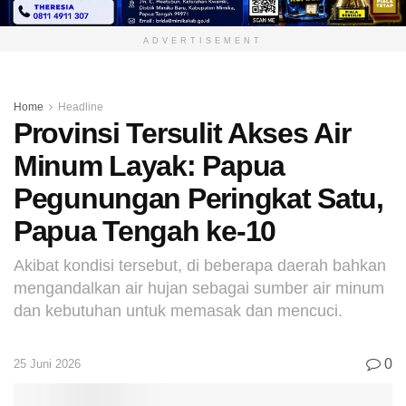
ADVERTISEMENT
Home
Headline
Provinsi Tersulit Akses Air
Minum Layak: Papua
Pegunungan Peringkat Satu,
Papua Tengah ke-10
Akibat kondisi tersebut, di beberapa daerah bahkan
mengandalkan air hujan sebagai sumber air minum
dan kebutuhan untuk memasak dan mencuci.
0
25 Juni 2026