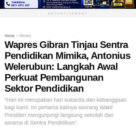
ADVERTISEMENT
Home
Mimika
Wapres Gibran Tinjau Sentra
Pendidikan Mimika, Antonius
Welerubun: Langkah Awal
Perkuat Pembangunan
Sektor Pendidikan
“Hari ini merupakan hari sukacita dan kebanggaan
bagi kami. Ini pertama kalinya seorang Wakil
Presiden mengunjungi langsung sekolah dan
asrama di Sentra Pendidikan”.