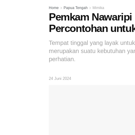
Home
Papua Tengah
Mimika
Pemkam Nawaripi
Percontohan untu
Tempat tinggal yang layak untu
merupakan suatu kebutuhan ya
perhatian.
24 Juni 2024