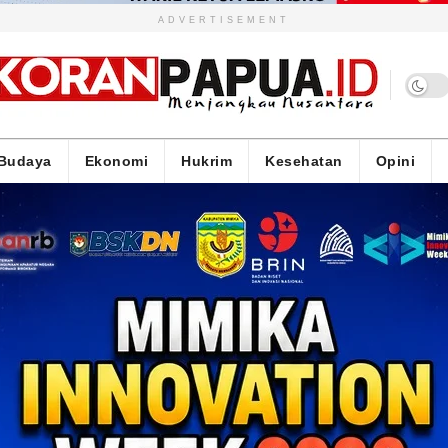
ADVERTISEMENT
Budaya
Ekonomi
Hukrim
Kesehatan
Opini