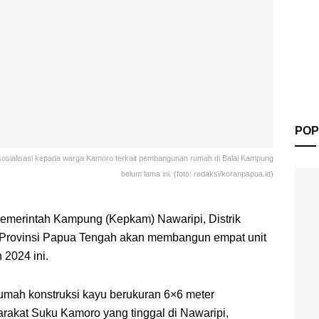
POP
sosialisasi kepada warga Kamoro terkait pembangunan rumah di Balai Kampung
belum lama ini. (foto: redaksi/koranpapua.id)
emerintah Kampung (Kepkam) Nawaripi, Distrik
 Provinsi Papua Tengah akan membangun empat unit
 2024 ini.
mah konstruksi kayu berukuran 6×6 meter
rakat Suku Kamoro yang tinggal di Nawaripi,