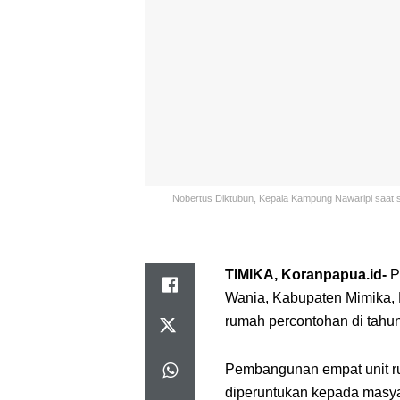
Nobertus Diktubun, Kepala Kampung Nawaripi saat 
TIMIKA, Koranpapua.id-
P
Wania, Kabupaten Mimika,
rumah percontohan di tahun
Pembangunan empat unit ru
diperuntukan kepada masya