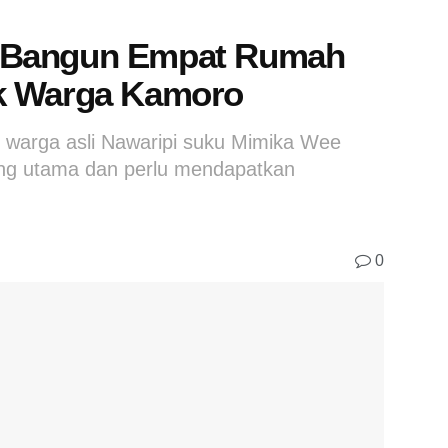
 Bangun Empat Rumah
k Warga Kamoro
k warga asli Nawaripi suku Mimika Wee
ng utama dan perlu mendapatkan
0