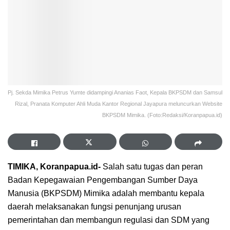
Pj. Sekda Mimika Petrus Yumte didampingi Ananias Faot, Kepala BKPSDM dan Samsul
Rizal, Pranata Komputer Ahli Muda Kantor Regional Jayapura meluncurkan Website
BKPSDM Mimika. (Foto:Redaksi/Koranpapua.id)
TIMIKA, Koranpapua.id-
Salah satu tugas dan peran
Badan Kepegawaian Pengembangan Sumber Daya
Manusia (BKPSDM) Mimika adalah membantu kepala
daerah melaksanakan fungsi penunjang urusan
pemerintahan dan membangun regulasi dan SDM yang