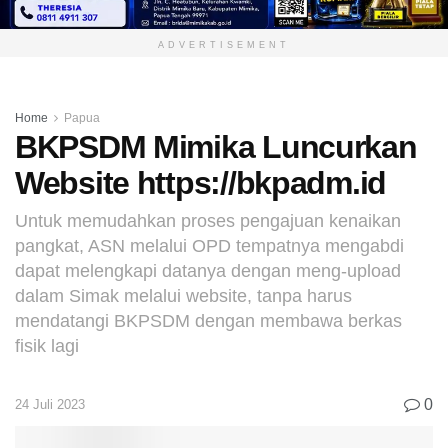
ADVERTISEMENT
Home
Papua
BKPSDM Mimika Luncurkan
Website https://bkpadm.id
Untuk memudahkan proses pengajuan kenaikan
pangkat, ASN melalui OPD tempatnya mengabdi
dapat melengkapi datanya dengan meng-upload
dalam Simak melalui website, tanpa harus
mendatangi BKPSDM dengan membawa berkas
fisik lagi
0
24 Juli 2023