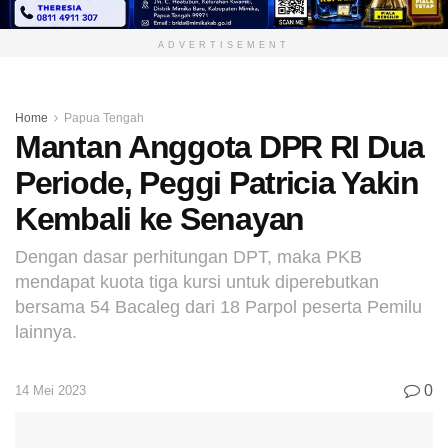
ADVERTISEMENT
Home
Papua Tengah
Mantan Anggota DPR RI Dua
Periode, Peggi Patricia Yakin
Kembali ke Senayan
Dengan dasar perhitungan DPT, maka PKB
mendapat kuota tiga kursi untuk diperebutkan
bersama 54 Bacaleg dari 18 Parpol peserta Pemilu
lainnya.
0
14 Mei 2023