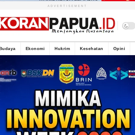
ADVERTISEMENT
Budaya
Ekonomi
Hukrim
Kesehatan
Opini