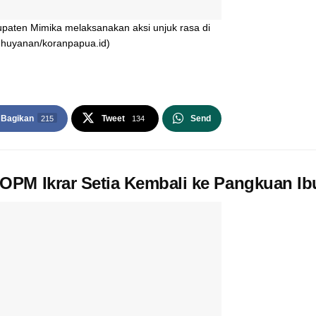
paten Mimika melaksanakan aksi unjuk rasa di
Nuhuyanan/koranpapua.id)
Bagikan
Tweet
Send
215
134
PM Ikrar Setia Kembali ke Pangkuan Ibu