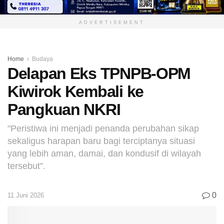
ADVERTISEMENT
Home
Budaya
Delapan Eks TPNPB-OPM
Kiwirok Kembali ke
Pangkuan NKRI
"Peristiwa ini menjadi penanda perubahan sikap
sekaligus harapan baru bagi terciptanya situasi
yang lebih aman, damai, dan kondusif di wilayah
tersebut”.
0
11 Juni 2026