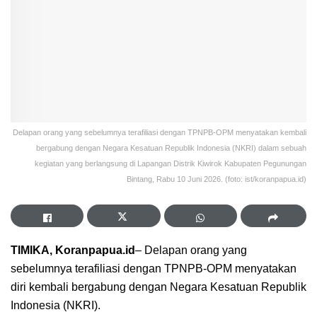
Delapan orang yang sebelumnya terafiliasi dengan TPNPB-OPM menyatakan kembali
bergabung dengan Negara Kesatuan Republik Indonesia (NKRI) dalam sebuah
kegiatan yang berlangsung di Lapangan Distrik Kiwirok Kabupaten Pegunungan
Bintang, Rabu 10 Juni 2026. (foto: ist/koranpapua.id)
TIMIKA, Koranpapua.id
– Delapan orang yang
sebelumnya terafiliasi dengan TPNPB-OPM menyatakan
diri kembali bergabung dengan Negara Kesatuan Republik
Indonesia (NKRI).