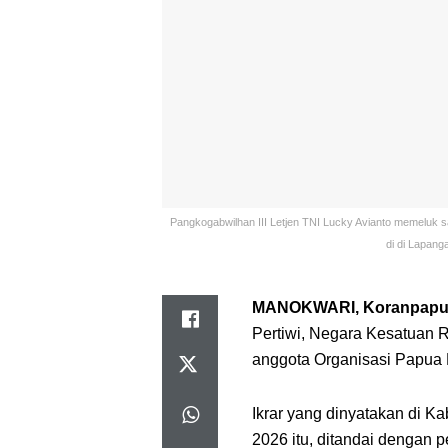
Pangkogabwilhan III Letjen TNI Lucky Avianto memeluk
di di Lapang
MANOKWARI, Koranpapua
Pertiwi, Negara Kesatuan R
anggota Organisasi Papua
Ikrar yang dinyatakan di 
2026 itu, ditandai dengan p