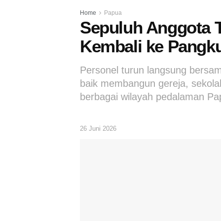
Home
Papua
Sepuluh Anggota 
Kembali ke Pangku
Personel turun langsung bersa
baik membangun gereja, sekolah
berbagai wilayah pedalaman Pa
26 Juni 2026