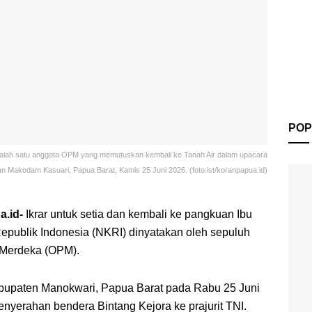
POP
 salah satu anggota OPM yang memutuskan kembali ke Tanah Air dalam upacara
an Makodam Kasuari, Papua Barat, Kamis 25 Juni 2026. (foto:ist/koranpapua.id)
.id-
Ikrar untuk setia dan kembali ke pangkuan Ibu
epublik Indonesia (NKRI) dinyatakan oleh sepuluh
 Merdeka (OPM).
Kabupaten Manokwari, Papua Barat pada Rabu 25 Juni
enyerahan bendera Bintang Kejora ke prajurit TNI.