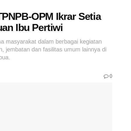
TPNPB-OPM Ikrar Setia
an Ibu Pertiwi
ma masyarakat dalam berbagai kegiatan
, jembatan dan fasilitas umum lainnya di
pua.
0