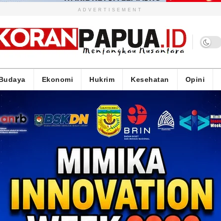
ADVERTISEMENT
Budaya
Ekonomi
Hukrim
Kesehatan
Opini