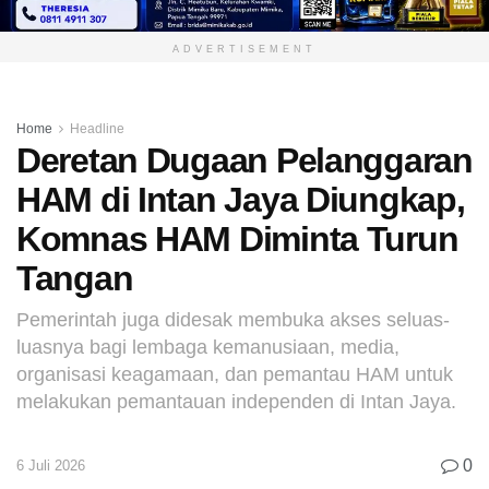
ADVERTISEMENT
Home
Headline
Deretan Dugaan Pelanggaran
HAM di Intan Jaya Diungkap,
Komnas HAM Diminta Turun
Tangan
Pemerintah juga didesak membuka akses seluas-
luasnya bagi lembaga kemanusiaan, media,
organisasi keagamaan, dan pemantau HAM untuk
melakukan pemantauan independen di Intan Jaya.
0
6 Juli 2026