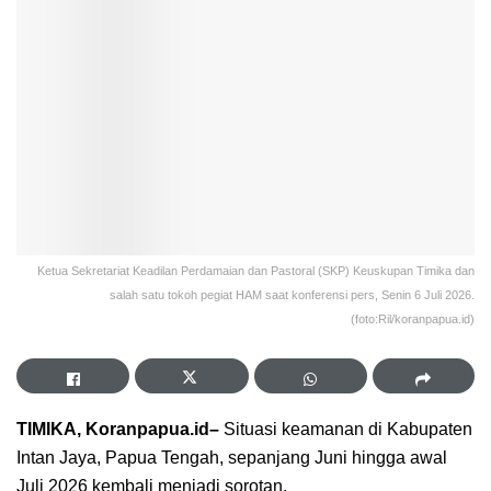
Ketua Sekretariat Keadilan Perdamaian dan Pastoral (SKP) Keuskupan Timika dan
salah satu tokoh pegiat HAM saat konferensi pers, Senin 6 Juli 2026.
(foto:Ril/koranpapua.id)
TIMIKA, Koranpapua.id–
Situasi keamanan di Kabupaten
Intan Jaya, Papua Tengah, sepanjang Juni hingga awal
Juli 2026 kembali menjadi sorotan.