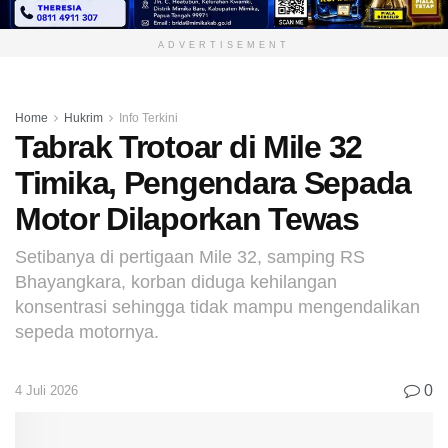
ADVERTISEMENT
Home
Hukrim
Info Terkini
Tabrak Trotoar di Mile 32
Timika, Pengendara Sepada
Motor Dilaporkan Tewas
Setibanya di pertigaan Mile 32, samping RS
Bhayangkara, korban diduga kehilangan
konsentrasi sehingga tidak mampu mengendalikan
sepeda motornya.
0
4 Juli 2026