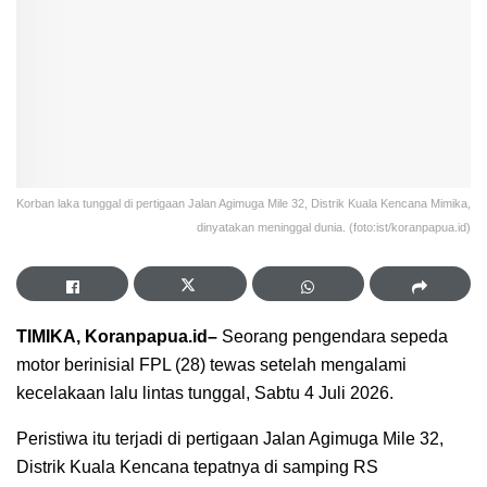
Korban laka tunggal di pertigaan Jalan Agimuga Mile 32, Distrik Kuala Kencana Mimika,
dinyatakan meninggal dunia. (foto:ist/koranpapua.id)
TIMIKA, Koranpapua.id–
Seorang pengendara sepeda
motor berinisial FPL (28) tewas setelah mengalami
kecelakaan lalu lintas tunggal, Sabtu 4 Juli 2026.
Peristiwa itu terjadi di pertigaan Jalan Agimuga Mile 32,
Distrik Kuala Kencana tepatnya di samping RS