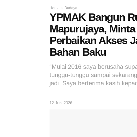
Home
Budaya
YPMAK Bangun Ru
Mapurujaya, Mint
Perbaikan Akses J
Bahan Baku
“Mulai 2016 saya berusaha sup
tunggu-tunggu sampai sekarang
jadi. Saya berterima kasih ke
12 Juni 2026