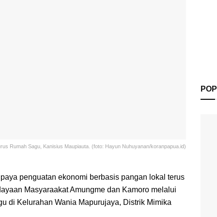
POP
rus Rumah Sagu, Kanisius Maupiauta. (foto: Hayun Nuhuyanan/koranpapua.id)
paya penguatan ekonomi berbasis pangan lokal terus
dayaan Masyaraakat Amungme dan Kamoro melalui
di Kelurahan Wania Mapurujaya, Distrik Mimika