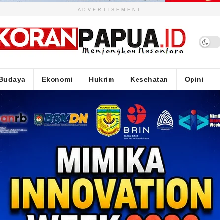
ADVERTISEMENT
Budaya
Ekonomi
Hukrim
Kesehatan
Opini