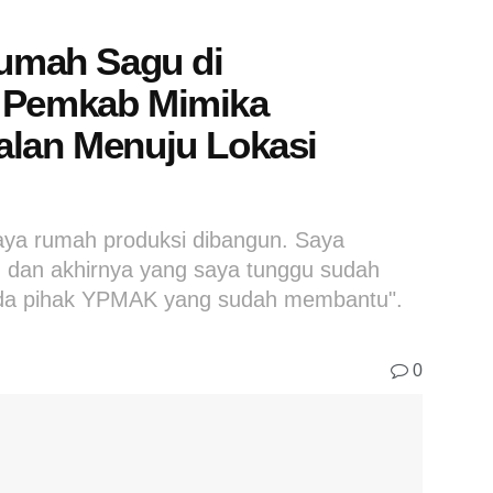
mah Sagu di
a Pemkab Mimika
alan Menuju Lokasi
aya rumah produksi dibangun. Saya
 dan akhirnya yang saya tunggu sudah
pada pihak YPMAK yang sudah membantu".
0