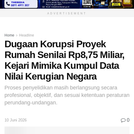
ADVERTISEMENT
Home
Headline
Dugaan Korupsi Proyek
Rumah Senilai Rp8,75 Miliar,
Kejari Mimika Kumpul Data
Nilai Kerugian Negara
Proses penyelidikan masih berlangsung secara
profesional, objektif, dan sesuai ketentuan peraturan
perundang-undangan.
0
10 Juni 2026