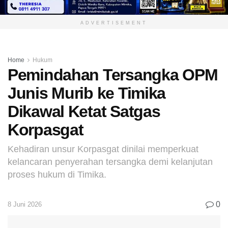
ADVERTISEMENT
Home
Hukum
Pemindahan Tersangka OPM
Junis Murib ke Timika
Dikawal Ketat Satgas
Korpasgat
Kehadiran unsur Korpasgat dinilai memperkuat
kelancaran penyerahan tersangka demi kelanjutan
proses hukum di Timika.
0
8 Juni 2026