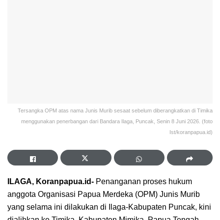
Tersangka OPM atas nama Junis Murib sesaat sebelum diberangkatkan di Timika
menggunakan penerbangan dari Bandara Ilaga, Puncak, Senin 8 Juni 2026. (foto
Ist/koranpapua.id)
ILAGA, Koranpapua.id-
Penanganan proses hukum
anggota Organisasi Papua Merdeka (OPM) Junis Murib
yang selama ini dilakukan di Ilaga-Kabupaten Puncak, kini
dialihkan ke Timika, Kabupaten Mimika, Papua Tengah.