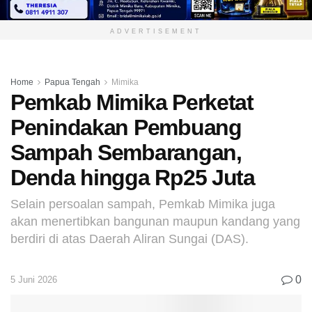
ADVERTISEMENT
Home
Papua Tengah
Mimika
Pemkab Mimika Perketat
Penindakan Pembuang
Sampah Sembarangan,
Denda hingga Rp25 Juta
Selain persoalan sampah, Pemkab Mimika juga
akan menertibkan bangunan maupun kandang yang
berdiri di atas Daerah Aliran Sungai (DAS).
0
5 Juni 2026