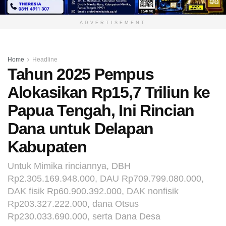
ADVERTISEMENT
Home
Headline
Tahun 2025 Pempus
Alokasikan Rp15,7 Triliun ke
Papua Tengah, Ini Rincian
Dana untuk Delapan
Kabupaten
Untuk Mimika rinciannya, DBH
Rp2.305.169.948.000, DAU Rp709.799.080.000,
DAK fisik Rp60.900.392.000, DAK nonfisik
Rp203.327.222.000, dana Otsus
Rp230.033.690.000, serta Dana Desa