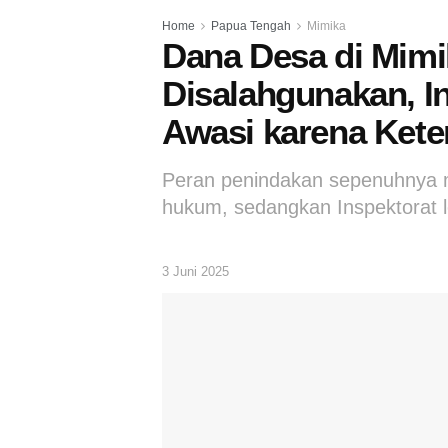
Home
Papua Tengah
Mimika
Dana Desa di Mim
Disalahgunakan, In
Awasi karena Ket
Peran penindakan sepenuhnya 
hukum, sedangkan Inspektorat
3 Juni 2025