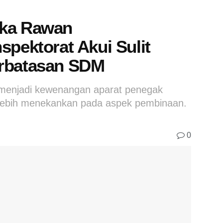
ika Rawan
spektorat Akui Sulit
erbatasan SDM
menjadi kewenangan aparat penegak
 lebih menekankan pada aspek pembinaan.
0