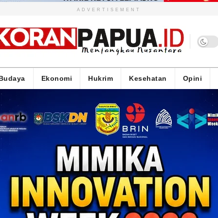
ADVERTISEMENT
Budaya
Ekonomi
Hukrim
Kesehatan
Opini