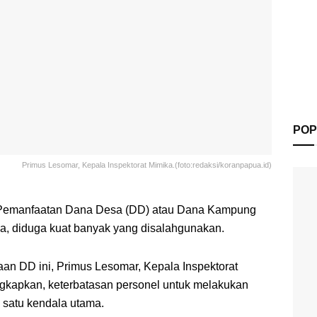
POP
Primus Lesomar, Kepala Inspektorat Mimika.(foto:redaksi/koranpapua.id)
Pemanfaatan Dana Desa (DD) atau Dana Kampung
ua, diduga kuat banyak yang disalahgunakan.
an DD ini, Primus Lesomar, Kepala Inspektorat
kapkan, keterbatasan personel untuk melakukan
 satu kendala utama.