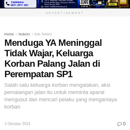
ADVERTISEMENT
Home
Hukrim
Info Terkini
Menduga YA Meninggal
Tidak Wajar, Keluarga
Korban Palang Jalan di
Perempatan SP1
Salah satu keluarga korban mengatakan, aksi
pemalangan jalan itu untuk meminta aparat
mengusut dan mencari pelaku yang menganiaya
korban
0
3 Oktober 2024