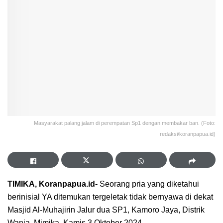
Masyarakat palang jalam di perempatan Sp1 dengan membakar ban. (Foto:
redaksi/koranpapua.id)
TIMIKA, Koranpapua.id-
Seorang pria yang diketahui
berinisial YA ditemukan tergeletak tidak bernyawa di dekat
Masjid Al-Muhajirin Jalur dua SP1, Kamoro Jaya, Distrik
Wania, Mimika, Kamis 3 Oktober 2024