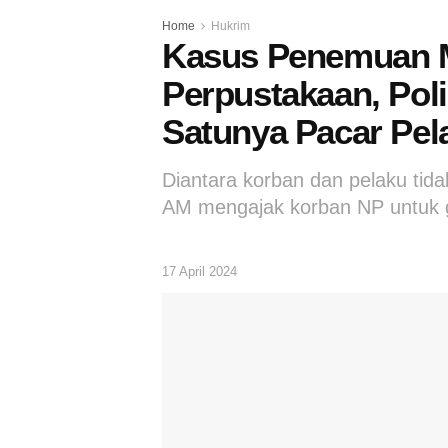
Home
Hukrim
Kasus Penemuan M
Perpustakaan, Poli
Satunya Pacar Pel
Diantara korban dan pelaku tidak
AM mengajak korban NP untuk
17 April 2024