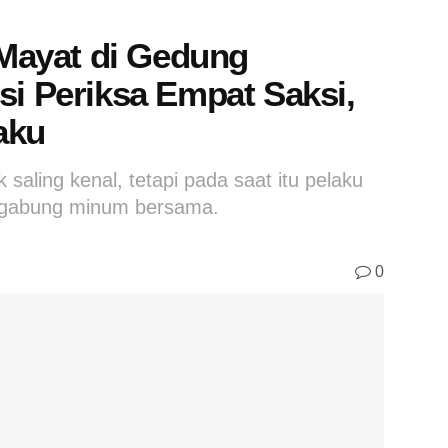
ayat di Gedung
si Periksa Empat Saksi,
aku
 saling kenal, tetapi pada saat itu pelaku
 gabung minum bersama.
0