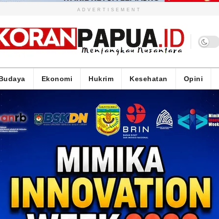
ADVERTISEMENT
Budaya
Ekonomi
Hukrim
Kesehatan
Opini