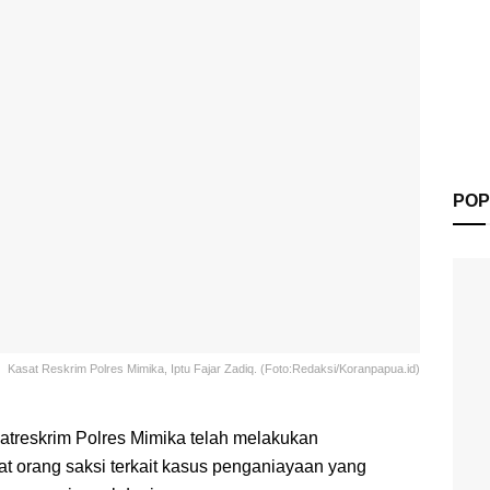
POP
Kasat Reskrim Polres Mimika, Iptu Fajar Zadiq. (Foto:Redaksi/Koranpapua.id)
atreskrim Polres Mimika telah melakukan
t orang saksi terkait kasus penganiayaan yang