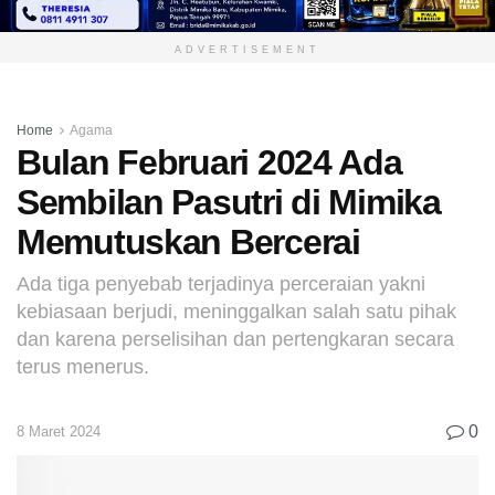
ADVERTISEMENT
Home
Agama
Bulan Februari 2024 Ada
Sembilan Pasutri di Mimika
Memutuskan Bercerai
Ada tiga penyebab terjadinya perceraian yakni
kebiasaan berjudi, meninggalkan salah satu pihak
dan karena perselisihan dan pertengkaran secara
terus menerus.
0
8 Maret 2024