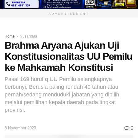
ADVERTISEMENT
Home
Nusantara
Brahma Aryana Ajukan Uji
Konstitusionalitas UU Pemilu
ke Mahkamah Konstitusi
Pasal 169 huruf q UU Pemilu selengkapnya
berbunyi, Berusia paling rendah 40 tahun atau
pernah/sedang menduduki jabatan yang dipilih
melalui pemilihan kepala daerah pada tingkat
provinsi.
0
8 November 2023