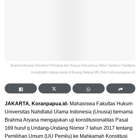
Brahma Aryana Pemohon Prinsipal dan Kuasa Hukumnya Viktor Santoso Tandiasa
menghadiri sidang panel di Ruang Sidang MK (foto:Ist/koranpapua.id)
JAKARTA, Koranpapua.id-
Mahasiswa Fakultas Hukum
Universitas Nahdlatul Ulama Indonesia (Unusia) bernama
Brahma Aryana mengajukan uji konstitusionalitas Pasal
169 huruf q Undang-Undang Nomor 7 tahun 2017 tentang
Pemilihan Umum (UU Pemilu) ke Mahkamah Konstitusi