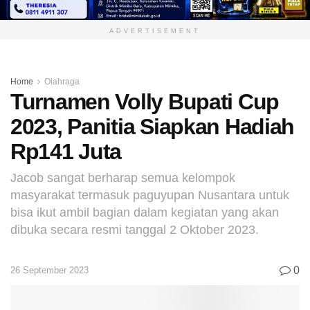
ADVERTISEMENT
Home
Olahraga
Turnamen Volly Bupati Cup
2023, Panitia Siapkan Hadiah
Rp141 Juta
Jacob sangat berharap semua kelompok
masyarakat termasuk paguyupan Nusantara untuk
bisa ikut ambil bagian dalam kegiatan yang akan
dibuka secara resmi tanggal 2 Oktober 2023.
0
26 September 2023