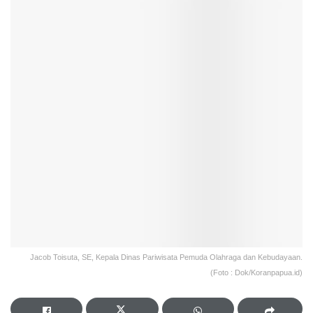
Jacob Toisuta, SE, Kepala Dinas Pariwisata Pemuda Olahraga dan Kebudayaan.
(Foto : Dok/Koranpapua.id)