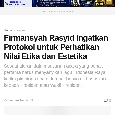
ADVERTISEMENT
Home
Papua
Firmansyah Rasyid Ingatkan
Protokol untuk Perhatikan
Nilai Etika dan Estetika
Sesuai aturan dalam susunan acara yang benar,
pertama harus menyanyikan lagu Indonesia Raya
ketika pimpinan tiba di tempat hanya dikhususkan
kepada Presiden atau Wakil Presiden.
0
22 September 2023