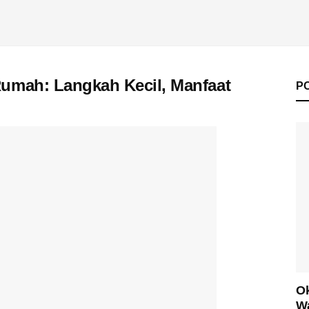
Rumah: Langkah Kecil, Manfaat
P
Ok
Wa