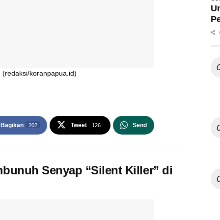
U
Pe
(redaksi/koranpapua.id)
Bagikan
Tweet
Send
202
126
bunuh Senyap “Silent Killer” di