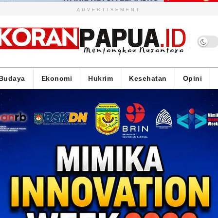
ADVERTISEMENT
Budaya
Ekonomi
Hukrim
Kesehatan
Opini