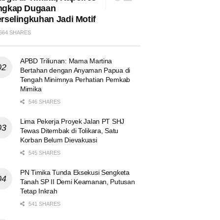
ngkap Dugaan
rselingkuhan Jadi Motif
664 SHARES
APBD Triliunan: Mama Martina
Bertahan dengan Anyaman Papua di
Tengah Minimnya Perhatian Pemkab
Mimika
546 SHARES
Lima Pekerja Proyek Jalan PT SHJ
Tewas Ditembak di Tolikara, Satu
Korban Belum Dievakuasi
545 SHARES
PN Timika Tunda Eksekusi Sengketa
Tanah SP II Demi Keamanan, Putusan
Tetap Inkrah
541 SHARES