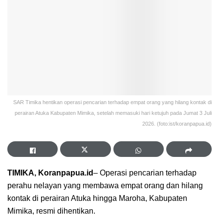
SAR Timika hentikan operasi pencarian terhadap empat orang yang hilang kontak di
perairan Atuka Kabupaten Mimika, setelah memasuki hari ketujuh pada Jumat 3 Juli
2026. (foto:ist/koranpapua.id)
TIMIKA, Koranpapua.id
– Operasi pencarian terhadap
perahu nelayan yang membawa empat orang dan hilang
kontak di perairan Atuka hingga Maroha, Kabupaten
Mimika, resmi dihentikan.