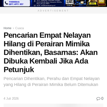
ADVERTISEMENT
Home
Cuaca
Pencarian Empat Nelayan
Hilang di Perairan Mimika
Dihentikan, Basarnas: Akan
Dibuka Kembali Jika Ada
Petunjuk
Pencarian Dihentikan, Perahu dan Empat Nelayan
yang Hilang di Perairan Mimika Belum Ditemukan
0
4 Juli 2026