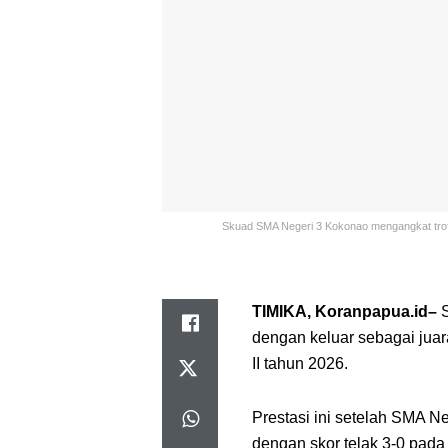
Skuad SMA Negeri 3 Kokonao mengangkat trofi 
TIMIKA, Koranpapua.id–
S
dengan keluar sebagai ju
II tahun 2026.
Prestasi ini setelah SMA 
dengan skor telak 3-0 pada