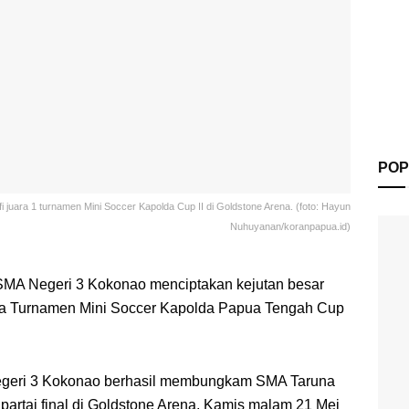
POP
juara 1 turnamen Mini Soccer Kapolda Cup II di Goldstone Arena. (foto: Hayun
Nuhuyanan/koranpapua.id)
MA Negeri 3 Kokonao menciptakan kejutan besar
ara Turnamen Mini Soccer Kapolda Papua Tengah Cup
Negeri 3 Kokonao berhasil membungkam SMA Taruna
 partai final di Goldstone Arena, Kamis malam 21 Mei