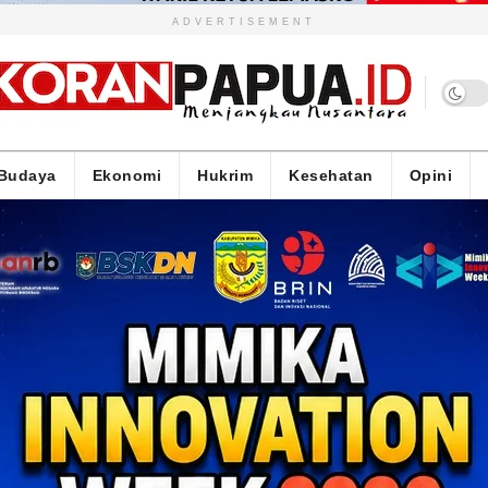
ADVERTISEMENT
Budaya
Ekonomi
Hukrim
Kesehatan
Opini