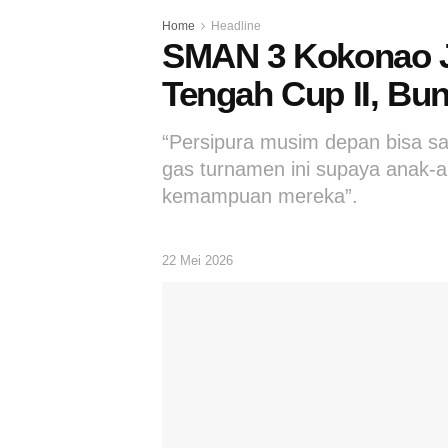
Home
Headline
SMAN 3 Kokonao J
Tengah Cup II, Bu
“Persipura musim depan bisa saja
gas turnamen ini supaya anak-
kemampuan mereka”.
22 Mei 2026