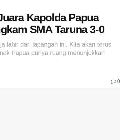
uara Kapolda Papua
ngkam SMA Taruna 3-0
 lahir dari lapangan ini. Kita akan terus
anak Papua punya ruang menunjukkan
0