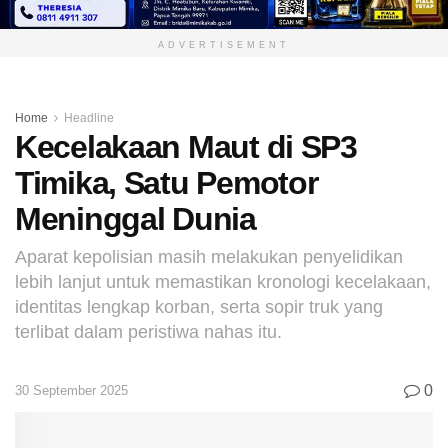
ADVERTISEMENT
Home
Headline
Kecelakaan Maut di SP3
Timika, Satu Pemotor
Meninggal Dunia
Aparat kepolisian masih melakukan penyelidikan
lebih lanjut untuk memastikan kronologi kecelakaan,
identitas lengkap korban, serta sopir truk yang
terlibat dalam peristiwa nahas itu.
0
30 September 2025