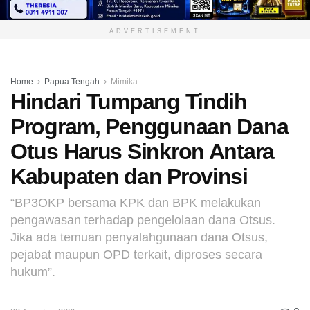
ADVERTISEMENT
Home
Papua Tengah
Mimika
Hindari Tumpang Tindih
Program, Penggunaan Dana
Otus Harus Sinkron Antara
Kabupaten dan Provinsi
“BP3OKP bersama KPK dan BPK melakukan
pengawasan terhadap pengelolaan dana Otsus.
Jika ada temuan penyalahgunaan dana Otsus,
pejabat maupun OPD terkait, diproses secara
hukum”.