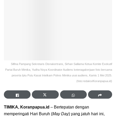
Silfina Pampang Sekretaris Disnakertrans, Sirhan Salilama Ketua Komite Exekutif
Partai Buruh Mimika, Yudha Noya Koordinator Audiens ketenagakerjaan foto bersama
peserta Iptu Putu Kasat Intelkam Polres Mimika usai audiens, Kamis 1 Mei 2025.
(foto:redaksi/Koranpapua.id)
TIMIKA, Koranpapua.id
– Bertepatan dengan
memperingati Hari Buruh (
May Day
) yang jatuh hari ini,