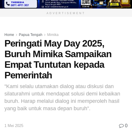
ADVERTISEMENT
Home
Papua Tengah
Mimika
Peringati May Day 2025,
Buruh Mimika Sampaikan
Empat Tuntutan kepada
Pemerintah
"Kami selalu utamakan dialog atau diskusi dan
silaturahmi untuk mendapat solusi demi kebaikan
buruh. Harap melalui dialog ini memperoleh hasil
yang baik untuk masa depan buruh”.
0
1 Mei 2025