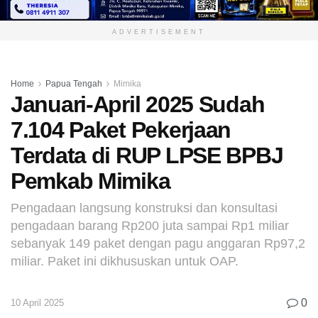
ADVERTISEMENT
Home
Papua Tengah
Mimika
Januari-April 2025 Sudah
7.104 Paket Pekerjaan
Terdata di RUP LPSE BPBJ
Pemkab Mimika
Pengadaan langsung konstruksi dan konsultasi
pengadaan barang Rp200 juta sampai Rp1 miliar
sebanyak 149 paket dengan pagu anggaran Rp97,2
miliar. Paket ini dikhususkan untuk OAP.
0
10 April 2025