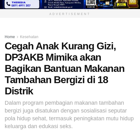
ADVERTISEMENT
Home
Kesehatan
Cegah Anak Kurang Gizi,
DP3AKB Mimika akan
Bagikan Bantuan Makanan
Tambahan Bergizi di 18
Distrik
Dalam program pembagian makanan tambahan
bergizi juga disatukan dengan sosialisasi seputar
pola hidup sehat, termasuk peningkatan mutu hidup
keluarga dan edukasi seks.